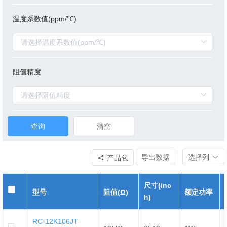
温度系数值(ppm/℃)
阻值精度
查询
清空
导出数据
选择列
产品包
尺寸(inc
型号
阻值(Ω)
额定功率
h)
RC-12K106JT