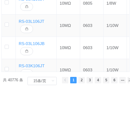
10MΩ
0805
1/8W
RS-03L106JT
10MΩ
0603
1/10W
RS-03L106JB
10MΩ
0603
1/10W
RS-03K106JT
10MΩ
0603
1/10W
共 40776 条
1
2
3
4
5
6
2
RC-02K106JT
10MΩ
0402
1/16W
RC02U106JTL
10MΩ
0402
1/16W