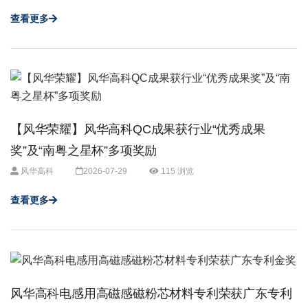
查看更多
【风华荣耀】风华高科QC成果获行业“优秀成果
奖”及“南粤之星杯”多项奖励
风华高科
2026-07-29
115 浏览
查看更多
风华高科电感用高磁感磁粉芯材料专利荣获广东专利