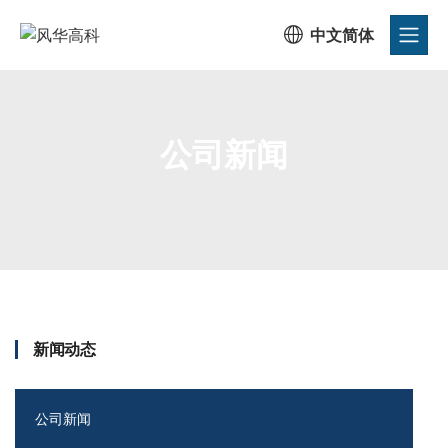

中文简体
公司新闻
首页
/
公司动态
/
新闻动态
/
公司新闻
新闻动态
公司新闻