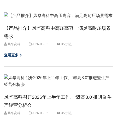
【产品推介】风华高科中高压高容：满足高耐压场景
需求
风华高科
2026-08-05
35 浏览
查看更多
风华高科召开2026年上半年工作、“攀高3.0”推进暨生
产经营分析会
风华高科
2026-08-05
35 浏览