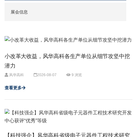
展会信息
小改革大收益，风华高科各生产单位从细节攻坚中挖
潜力
风华高科
2026-08-07
9 浏览
查看更多
【科技强企】风华高科省级电子元器件工程技术研究