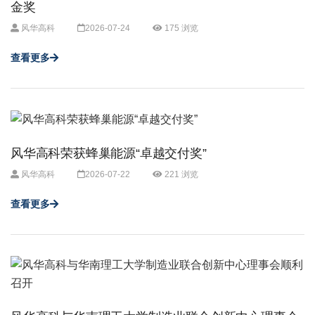
金奖
风华高科
2026-07-24
175 浏览
查看更多
风华高科荣获蜂巢能源“卓越交付奖”
风华高科
2026-07-22
221 浏览
查看更多