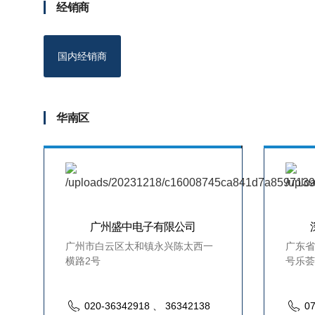
经销商
国内经销商
华南区
广州盛中电子有限公司
广州市白云区太和镇永兴陈太西一
广东省
横路2号
号乐荟中
020-36342918 、 36342138
0