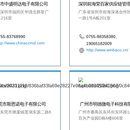
圳市中盛明达电子有限公司
深圳前海荣百家供应链管
深圳市福田区华强北群星广
广东省深圳市前海深港合作
216室
一路1号A栋201室
755-83768990
0755-88358380、
tp://www.chinaccmd.com
19065182009
http://www.winbaco.cn/
莞市斯恩诺电子有限公司
广州市明德微电子科技有
东莞市塘厦镇莲湖东源二路8
广州市番禺区东环街东环路1
百兴产业园D栋6楼606室