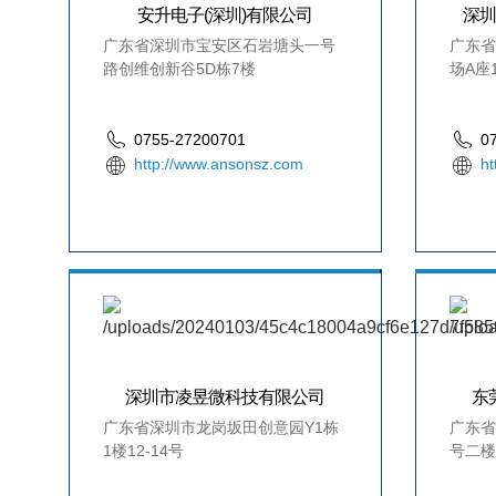
安升电子(深圳)有限公司
深
广东省深圳市宝安区石岩塘头一号
广东省
路创维创新谷5D栋7楼
场A座1
0755-27200701
0
http://www.ansonsz.com
ht
深圳市凌昱微科技有限公司
东
广东省深圳市龙岗坂田创意园Y1栋
广东省
1楼12-14号
号二楼