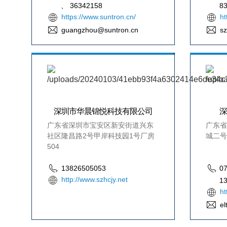
、 36342158
8
https://www.suntron.cn/
ht
guangzhou@suntron.cn
sz
深圳市华晨锦悦科技有限公司
广东省深圳市宝安区新安街道兴东
广东省
社区隆昌路2号甲岸科技园1号厂房
城二号楼
504
13826505053
0
http://www.szhcjy.net
1
ht
el