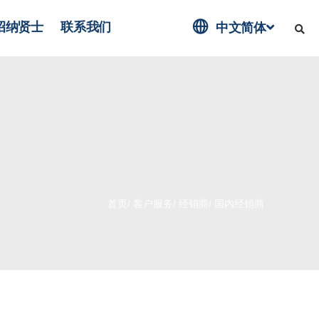

招纳贤士
联系我们
中文简体
首页
/
客户服务
/
经销商
/
国内经销商