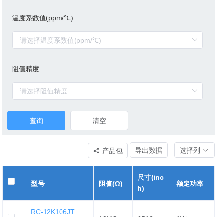
温度系数值(ppm/℃)
阻值精度
查询
清空
导出数据
选择列
产品包
尺寸(inc
型号
阻值(Ω)
额定功率
h)
RC-12K106JT