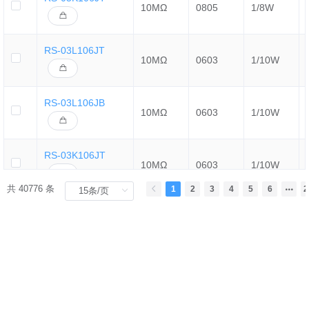
10MΩ
0805
1/8W
RS-03L106JT
10MΩ
0603
1/10W
RS-03L106JB
10MΩ
0603
1/10W
RS-03K106JT
10MΩ
0603
1/10W
共 40776 条
1
2
3
4
5
6
2
RC-02K106JT
10MΩ
0402
1/16W
RC02U106JTL
10MΩ
0402
1/16W