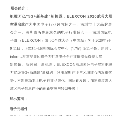
展会简介：
把握万亿“5G+
新基建”新机遇，ELEXCON 2020
航母大展
作为中国电子行业风向标之一、深圳市十大品牌展
空港启航
会之ー、深圳市历史最悠久的电子行业盛会——深圳国际电
子展（ELEXCON
）暨 5G全球大会（中国站）将于2020年9月
届时，
9-11日，正式启用深圳国际会展中心（宝安）9/11号馆。
informa
英富曼集团将全力打造电子全产业链航母旗舰大展！
新展馆、新时间、新机遇，ELEXCON
深圳国际电子展将把握
万亿级“5G+
新基建”新机遇，利用深圳产业与区域核心的双重优
势，不断推动本土电子行业品牌化、国际化发展，加速粵港澳大
湾区电子信息产业的创新突破与转型升级！
展示范围：
电子元器件