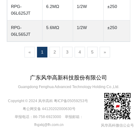
RPG-
6.2MΩ
1/2W
±250
06L625JT
RPG-
5.6MΩ
1/2W
±250
06L565JT
«
1
2
3
4
5
»
广东风华高新科技股份有限公司
Guangdong Fenghua Advanced Technology Holding Co.,Ltd.
Copyright © 2024 风华高科
粤ICP备05059253号
粤公网安备 44120202000630号
举报电话：86-758-6923000 举报邮箱：
fhgxkj@fh.com.cn
风华高科微信公众号