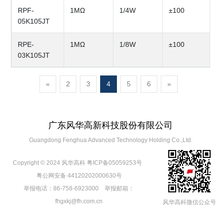
RPF-
1MΩ
1/4W
±100
05K105JT
RPE-
1MΩ
1/8W
±100
03K105JT
«
2
3
4
5
6
»
广东风华高新科技股份有限公司
Guangdong Fenghua Advanced Technology Holding Co.,Ltd.
Copyright © 2024 风华高科
粤ICP备05059253号
粤公网安备 44120202000630号
举报电话：86-758-6923000 举报邮箱：
fhgxkj@fh.com.cn
风华高科微信公众号