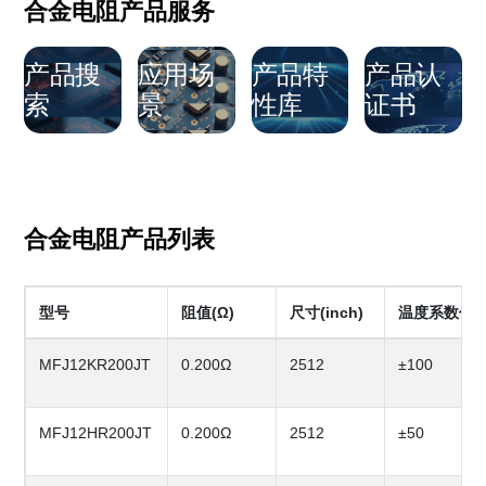
合金电阻产品服务
产品搜
应用场
产品特
产品认
索
景
性库
证书
合金电阻产品列表
型号
阻值(Ω)
尺寸(inch)
温度系数值(p
MFJ12KR200JT
0.200Ω
2512
±100
MFJ12HR200JT
0.200Ω
2512
±50