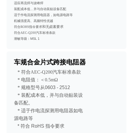
适应再流焊与波峰焊
装配成本低，并与自动装贴设备匹配
适于作电流探测用电阻器，如电源电路等
机械强度高、高频特性优越
和无卤素要求
符合ROHS指令要求
符合
AEC-Q200汽车标准条款
潮敏等级：
M
SL 1
车规合金片式跨接电阻器
* 符合AEC-Q200汽车标准条款
*
电阻值：
＜0.5mΩ
*
规格型号从
0603 - 2512
*
装配成本低，并与自动贴装设
备匹配。
*
适于作电流探测用电阻器如电
源电路等
*
符合
RoHS
指令要求