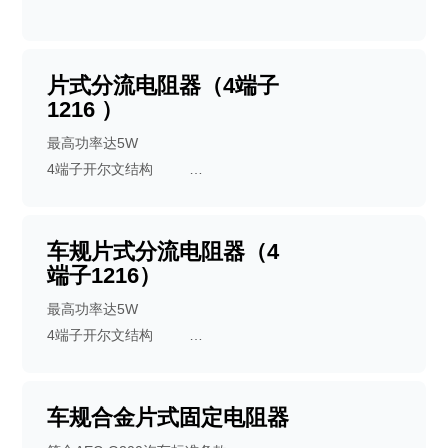
片式分流电阻器（4端子
1216 ）
最高功率达5W
4端子开尔文结构
电子束焊接结构
低寄生电感小于3纳亨
适于作电流探测用电阻器，如电源电路
车规片式分流电阻器（4
端子1216）
等
良好的长期稳定性
最高功率达5W
符合RoHS指令要求
4端子开尔文结构
符合AEC-Q200汽车标准条款
电子束焊接结构
低寄生电感小于3纳亨
良好的长期稳定性
车规合金片式固定电阻器
符合RoHS指令要求