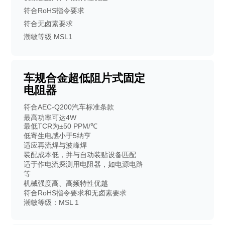
符合RoHS指令要求
符合无卤素要求
潮敏等级 MSL1
车规合金超低阻片式固定
电阻器
符合AEC-Q200汽车标准条款
最高功率可达4W
最低TCR为±50 PPM/℃
低寄生电感小于5纳亨
适应再流焊与波峰焊
装配成本低，并与自动装贴设备匹配
适于作电流探测用电阻器，如电源电路
等
机械强度高、高频特性优越
符合RoHS指令要求和无卤素要求
潮敏等级：MSL 1