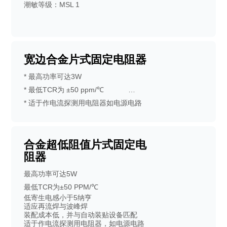
潮敏等级：MSL 1
宽边合金片式固定电阻器
* 最高功率可达3W
* 最低TCR为 ±50 ppm/℃
* 适于作电流探测用电阻器如电源电路
等
* 机械强度高、高频特性优越
* 符合RoHS指令要求
合金超低阻值片式固定电
阻器
* 符合无卤素要求
* 潮敏等级MSL1
最高功率可达5W
最低TCR为±50 PPM/℃
低寄生电感小于5纳亨
适应再流焊与波峰焊
装配成本低，并与自动装贴设备匹配
适于作电流探测用电阻器，如电源电路