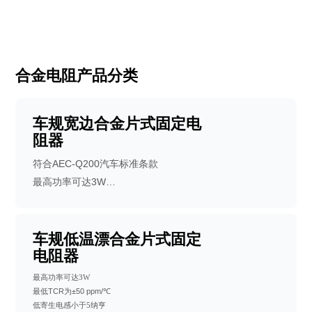
合金电阻产品分类
车规宽边合金片式固定电
阻器
符合AEC-Q200汽车标准条款
最高功率可达3W
最低TCR为 ±50 ppm/℃
适于作电流探测用电阻器如电源电路等
机械强度高、高频特性优越
车规低温漂合金片式固定
电阻器
符合RoHS指令要求
符合无卤素要求
最高功率可达
3
W
潮敏等级MSL 1
最低
TCR
为
±
50 ppm
/
℃
低寄生电感
小于
5纳亨