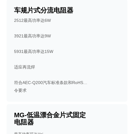
车规片式分流电阻器
2512最高功率达6W
3921最高功率达9W
5931最高功率达15W
适应再流焊
符合AEC-Q200汽车标准条款和RoHS指
令要求
应用领域：所有通用应用，汽车电子，
工业电子。
MG-低温漂合金片式固定
电阻器