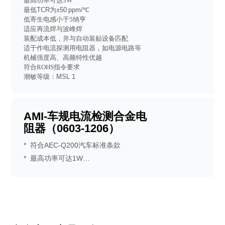
最高功率可达
3
W
最低
TCR
为
±
50
ppm
/
℃
低寄生电感
小于
5纳亨
适应再流焊与波峰焊
装配成本低，并与自动装贴设备匹配
适于作电流探测用电阻器，如电源电路等
机械强度高、高频特性优越
符合ROHS指令要求
潮敏等级：
M
SL 1
AMI-车规电流检测合金电
阻器（0603-1206）
* 符合AEC-Q200汽车标准条款
* 最高功率可达1W
* 最低TCR为 ±100PPM/℃
* 适于作电流探测用电阻器如电源电路
等
* 符合ROHS指令要求