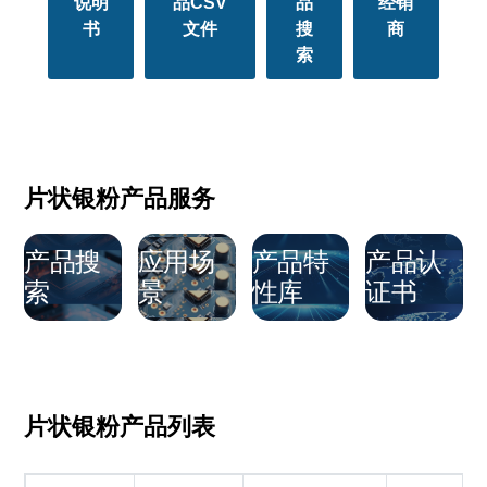
说明
品CSV
品
经销
书
文件
搜
商
索
片状银粉产品服务
产品搜
应用场
产品特
产品认
索
景
性库
证书
片状银粉产品列表